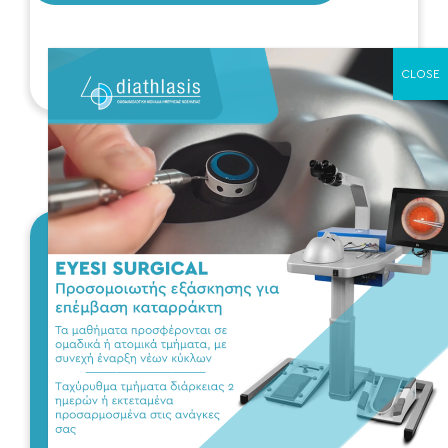
Διαβάστε περισσότερα
Η Diathlasis είναι
η πρώτη
οφθαλμολογική
κλινική στην