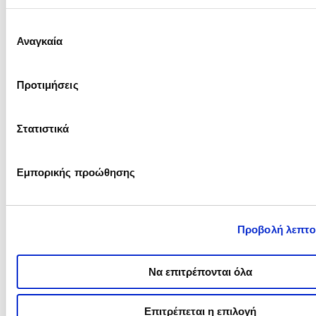
Επιλογή
Αναγκαία
συγκατάθεσης
Διαβάστε περισσότερα
Προτιμήσεις
Στατιστικά
Παγκόσμια Ημέρα
Εμπορικής προώθησης
Διαβήτη: Η
Προβολή λεπτο
Σύνδεση Διαβήτη
Να επιτρέπονται όλα
και
Επιτρέπεται η επιλογή