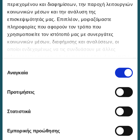
Surgery
περιεχομένου και διαφημίσεων, την παροχή λειτουργιών
κοινωνικών μέσων και την ανάλυση της
American Society of Cataract and Refractive
επισκεψιμότητάς μας. Επιπλέον, μοιραζόμαστε
Surgery
πληροφορίες που αφορούν τον τρόπο που
American Academy of Ophthalmology
χρησιμοποιείτε τον ιστότοπό μας με συνεργάτες
κοινωνικών μέσων, διαφήμισης και αναλύσεων, οι
οποίοι ενδεχομένως να τις συνδυάσουν με άλλες
πληροφορίες που τους έχετε παραχωρήσει ή τις οποίες
Επικοινωνία
έχουν συλλέξει σε σχέση με την από μέρους σας χρήση
Επιλογή
των υπηρεσιών τους.
Αναγκαία
συγκατάθεσης
Η Οφθαλμολογική Μονάδα Ημερήσιας Νοσηλίας
"Diathlasis" λειτουργεί καθημερινά, Δευτέρα με
Προτιμήσεις
Παρασκευή, 9:00 – 21:00, με διαρκή γραμματειακή
υποστήριξη.
Στατιστικά
Εμπορικής προώθησης
26ης Οκτωβρίου 43, Θεσσαλονίκη