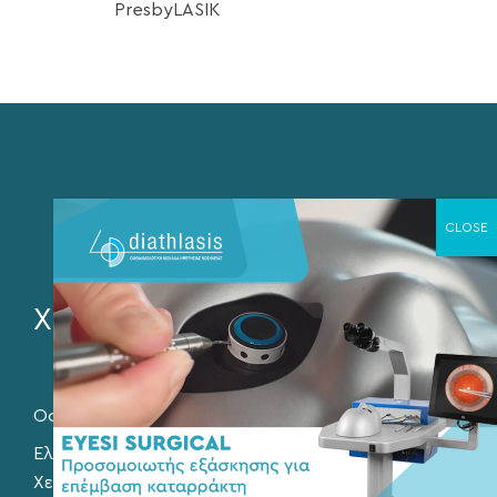
PresbyLASIK
Χρήσιμοι σύνδεσμοι
Οφθαλμολογική Εταιρεία Βορείου Ελλάδος
Ελληνική Εταιρεία Ενδοφακών και Διαθλαστικής
Χειρουργικής