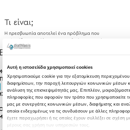
Τι είναι;
Η πρεσβυωπία αποτελεί ένα πρόβλημα που
εμφανίζεται σε όλους τους ανθρώπους μετά την
ηλικία των 40-45 ετών. Στην ουσία δεν πρόκειται για
ΕΙΣ
πάθηση αλλά για τη φυσιολογική διαδικασία γήρανσης
του κρυσταλλοειδούς φακού του οφθαλμού. Βασικό
Αυτή η ιστοσελίδα χρησιμοποιεί cookies
σύμπτωμα είναι η μειωμένη όραση για κοντά. Το
ΜΟΣ
άτομο δυσκολεύεται να διαβάσει και κουράζεται μετά
Χρησιμοποιούμε cookie για την εξατομίκευση περιεχομένου
ΠΙΑ
από σύντομο διάστημα κοντινής εργασίας. Στην αρχή
διαφημίσεων, την παροχή λειτουργιών κοινωνικών μέσων κ
της εμφάνισης των συμπτωμάτων, το άτομο με
ανάλυση της επισκεψιμότητάς μας. Επιπλέον, μοιραζόμαστ
ΗΣ
πρεσβυωπία ανακουφίζεται από τα ενοχλήματα
πληροφορίες που αφορούν τον τρόπο που χρησιμοποιείτε τ
απομακρύνοντας από τα μάτια του το αντικείμενο που
μας με συνεργάτες κοινωνικών μέσων, διαφήμισης και ανα
ΟΣ
θέλει να δει καθαρά ή το έντυπο που θέλει να διαβάσει.
οποίοι ενδεχομένως να τις συνδυάσουν με άλλες πληροφορ
ΜΦΙΒΛΗΣΤΡΟΕΙΔΟΥΣ
Mε την πάροδο όμως των χρόνων η προοδευτική
έχετε παραχωρήσει ή τις οποίες έχουν συλλέξει σε σχέση μ
μείωση της ικανότητας για προσαρμογή κάνει την
μέρους σας χρήση των υπηρεσιών τους.