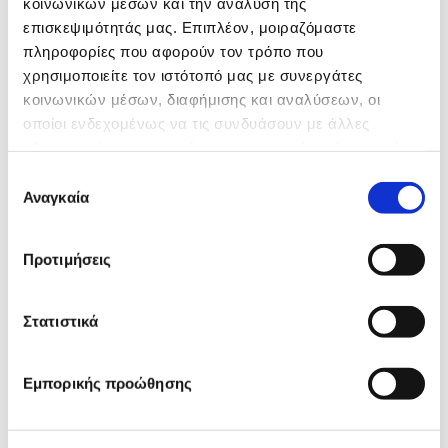
κοινωνικών μέσων και την ανάλυση της
επισκεψιμότητάς μας. Επιπλέον, μοιραζόμαστε
πληροφορίες που αφορούν τον τρόπο που
χρησιμοποιείτε τον ιστότοπό μας με συνεργάτες
κοινωνικών μέσων, διαφήμισης και αναλύσεων, οι
οποίοι ενδεχομένως να τις συνδυάσουν με άλλες
πληροφορίες που τους έχετε παραχωρήσει ή τις οποίες
έχουν συλλέξει σε σχέση με την από μέρους σας χρήση
Επιλογή
των υπηρεσιών τους.
Αναγκαία
συγκατάθεσης
Προτιμήσεις
Η
Στατιστικά
Εμπορικής προώθησης