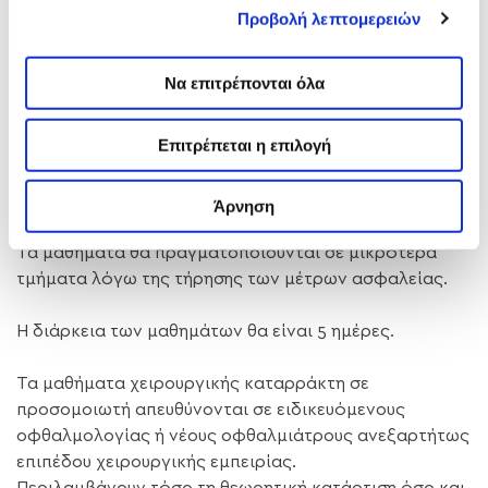
Προβολή λεπτομερειών
Να επιτρέπονται όλα
Οφθαλμολογική Μονάδα Ημερήσιας Νοσηλείας
Επιτρέπεται η επιλογή
Διάθλαση, ανακοινώνει την έναρξη νέου κύκλου
μαθημάτων χειρουργικής καταρράκτη σε
προσομοιωτή από την 6η Φεβρουαρίου 2023.
Άρνηση
Τα μαθήματα θα πραγματοποιούνται σε μικρότερα
τμήματα λόγω της τήρησης των μέτρων ασφαλείας.
Η διάρκεια των μαθημάτων θα είναι 5 ημέρες.
Τα μαθήματα χειρουργικής καταρράκτη σε
προσομοιωτή απευθύνονται σε ειδικευόμενους
οφθαλμολογίας ή νέους οφθαλμιάτρους ανεξαρτήτως
επιπέδου χειρουργικής εμπειρίας.