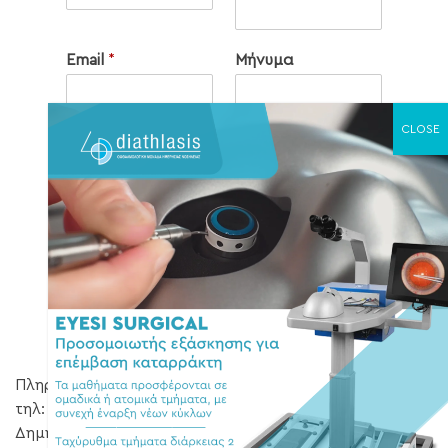
Email
*
Μήνυμα
Έχω λάβει γνώση και αποδέχομαι
τους όρους της
Πολιτικής Απορρήτου και
Προστασίας των Δεδομένων
Αποστολή
Πληροφορίες – Εγγραφές καθημερινά
τηλ: 2310 566423 – 2310 502901 (υπόψη κας
Δημητρίου)