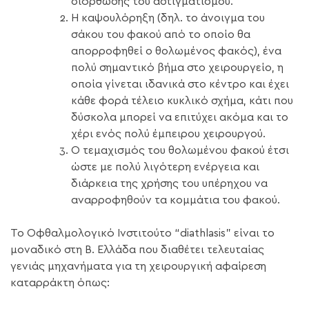
διόρθωσης του αστιγματισμού.
Η καψουλόρηξη (δηλ. το άνοιγμα του
σάκου του φακού από το οποίο θα
απορροφηθεί ο θολωμένος φακός), ένα
πολύ σημαντικό βήμα στο χειρουργείο, η
οποία γίνεται ιδανικά στο κέντρο και έχει
κάθε φορά τέλειο κυκλικό σχήμα, κάτι που
δύσκολα μπορεί να επιτύχει ακόμα και το
χέρι ενός πολύ έμπειρου χειρουργού.
Ο τεμαχισμός του θολωμένου φακού έτσι
ώστε με πολύ λιγότερη ενέργεια και
διάρκεια της χρήσης του υπέρηχου να
αναρροφηθούν τα κομμάτια του φακού.
Το Οφθαλμολογικό Ινστιτούτο “diathlasis” είναι το
μοναδικό στη Β. Ελλάδα που διαθέτει τελευταίας
γενιάς μηχανήματα για τη χειρουργική αφαίρεση
καταρράκτη όπως: