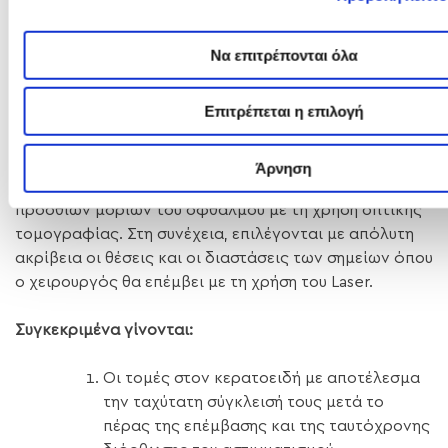
το
Femtosecond Laser
.
Να επιτρέπονται όλα
Το
Femtosecond Laser
δίνει τη δυνατότητα στο
χειρουργό να κάνει με απόλυτη ακρίβεια
Επιτρέπεται η επιλογή
συγκεκριμένα βήματα του χειρουργείου χωρίς τον
κίνδυνο των επιπλοκών.
Άρνηση
Η διαδικασία ξεκινάει με τη λεπτομερή απεικόνιση των
προσθίων μορίων του οφθαλμού με τη χρήση οπτικής
τομογραφίας. Στη συνέχεια, επιλέγονται με απόλυτη
ακρίβεια οι θέσεις και οι διαστάσεις των σημείων όπου
ο χειρουργός θα επέμβει με τη χρήση του Laser.
Συγκεκριμένα γίνονται:
Oι τομές στον κερατοειδή με αποτέλεσμα
την ταχύτατη σύγκλεισή τους μετά το
πέρας της επέμβασης και της ταυτόχρονης