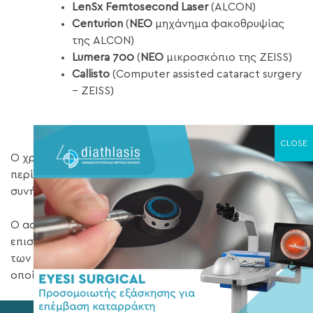
LenSx Femtosecond Laser
(ALCON)
Centurion
(
NEO
μηχάνημα φακοθρυψίας
της ALCON)
Lumera 700
(
ΝΕΟ
μικροσκόπιο της ZEISS)
Callisto
(Computer assisted cataract surgery
– ZEISS)
Ο χρόνος του χειρουργείου του καταρράκτη διαρκεί
περίπου δέκα με είκοσι λεπτά και η αναισθησία γίνεται
συνήθως με ενστάλαξη αναισθητικών σταγόνων.
Ο ασθενής μετά το χειρουργείο δε νοσηλεύεται,
επιστρέφει στο σπίτι του και ξεκινάει την ενστάλαξη
των κολλύριων που χρειάζεται μετεγχειρητικά, η
οποία διαρκεί περίπου τρεις εβδομάδες.