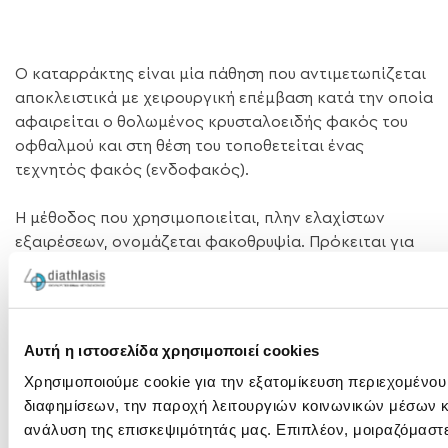
Ο καταρράκτης είναι μία πάθηση που αντιμετωπίζεται
αποκλειστικά με χειρουργική επέμβαση κατά την οποία
αφαιρείται ο θολωμένος κρυσταλοειδής φακός του
οφθαλμού και στη θέση του τοποθετείται ένας
τεχνητός φακός (ενδοφακός).
Η μέθοδος που χρησιμοποιείται, πλην ελαχίστων
εξαιρέσεων, ονομάζεται φακοθρυψία. Πρόκειται για
μία τεχνική ελάχιστα τραυματική για το μάτι, κατά την
οποία μέσα από μία μικρή τομή (2-3mm)
θρυμματίζεται ο θολωμένος κρυσταλοειδής φακός με
τη χρήση υπερήχων και αναρροφάται. Από την τομή
Αυτή η ιστοσελίδα χρησιμοποιεί cookies
αυτή γίνεται και η ένθεση του ενδοφακού.
Χρησιμοποιούμε cookie για την εξατομίκευση περιεχομένου
διαφημίσεων, την παροχή λειτουργιών κοινωνικών μέσων κ
Στα μεγάλα πλεονεκτήματα της φακοθρυψίας
ανάλυση της επισκεψιμότητάς μας. Επιπλέον, μοιραζόμαστ
περιλαμβάνονται η απουσία ραμμάτων και ο σύντομος