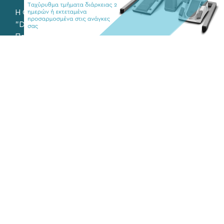
Η Οφθαλμολογική Μονάδα Ημερήσιας Νοσηλίας
"Diathlasis" λειτουργεί καθημερινά, Δευτέρα με
Παρασκευή, 9:00 – 21:00, με διαρκή γραμματειακή
υποστήριξη.
26ης Οκτωβρίου 43, Θεσσαλονίκη
+302310566423
+302310502901
info@eyediathlasis.gr
Βρείτε μας στα social media