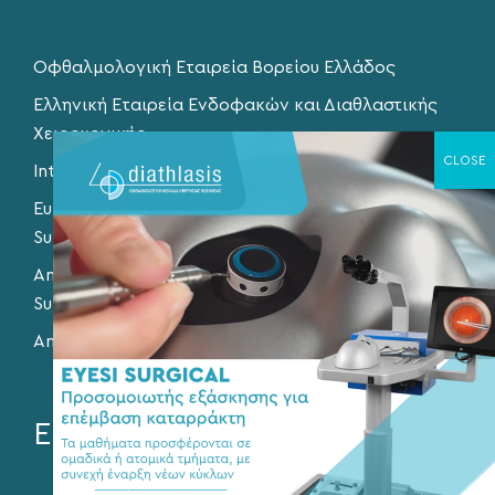
Οφθαλμολογική Εταιρεία Βορείου Ελλάδος
Ελληνική Εταιρεία Ενδοφακών και Διαθλαστικής
Χειρουργικής
International Society of Refractive Surgery
European Society of Cataract and Refractive
Surgery
American Society of Cataract and Refractive
Surgery
American Academy of Ophthalmology
Επικοινωνία