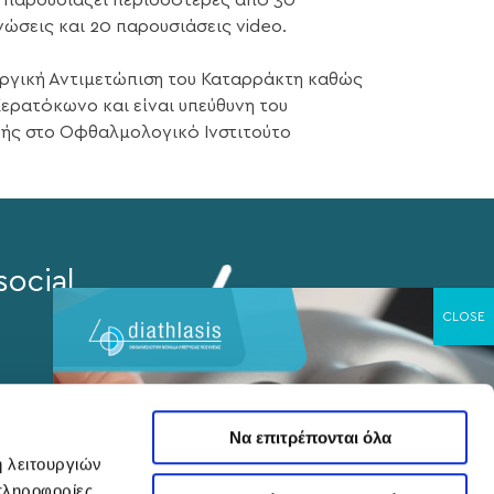
ι παρουσιάζει περισσότερες από 30
ώσεις και 20 παρουσιάσεις video.
ουργική Αντιμετώπιση του Καταρράκτη καθώς
Κερατόκωνο και είναι υπεύθυνη του
ς στο Oφθαλμολογικό Ινστιτούτο
social
Να επιτρέπονται όλα
ή λειτουργιών
πληροφορίες