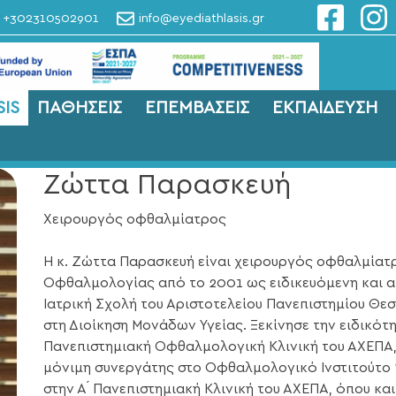
+302310502901
info@eyediathlasis.gr
IS
ΠΑΘΗΣΕΙΣ
ΕΠΕΜΒΑΣΕΙΣ
ΕΚΠΑΙΔΕΥΣΗ
Ζώττα Παρασκευή
Χειρουργός οφθαλμίατρος
Η κ. Ζώττα Παρασκευή είναι χειρουργός οφθαλμίατ
Οφθαλμολογίας από το 2001 ως ειδικευόμενη και α
Ιατρική Σχολή του Αριστοτελείου Πανεπιστημίου Θε
στη Διοίκηση Μονάδων Υγείας. Ξεκίνησε την ειδικότ
Πανεπιστημιακή Οφθαλμολογική Κλινική του ΑΧΕΠΑ,
μόνιμη συνεργάτης στο Οφθαλμολογικό Ινστιτούτο “d
στην Α ́ Πανεπιστημιακή Κλινική του ΑΧΕΠΑ, όπου κα