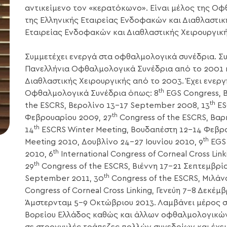
αντικείμενο τον «κερατόκωνο». Είναι μέλος της Οφ
της Ελληνικής Εταιρείας Ενδοφακών και Διαθλαστικ
Εταιρείας Ενδοφακών και Διαθλαστικής Χειρουργική
Συμμετέχει ενεργά στα οφθαλμολογικά συνέδρια. Συ
Πανελλήνια Οφθαλμολογικά Συνέδρια από το 2001 κ
Διαθλαστικής Χειρουργικής από το 2003. Έχει ενερ
th
Οφθαλμολογικά Συνέδρια όπως: 8
EGS Congress, Β
th
the ESCRS, Βερολίνο 13-17 September 2008, 13
ES
th
Φεβρουαρίου 2009, 27
Congress of the ESCRS, Βα
th
14
ESCRS Winter Meeting, Βουδαπέστη 12-14 Φεβρο
th
Meeting 2010, Δουβλίνο 24-27 Ιουνίου 2010, 9
EGS 
th
2010, 6
International Congress of Corneal Cross Lin
th
29
Congress of the ESCRS, Βιέννη 17-21 Σεπτεμβρίο
th
September 2011, 30
Congress of the ESCRS, Μιλάν
Congress of Corneal Cross Linking, Γενεύη 7-8 Δεκέμβ
Άμστερνταμ 5-9 Οκτώβριου 2013. Λαμβάνει μέρος σ
Βορείου Ελλάδος καθώς και άλλων οφθαλμολογικών 