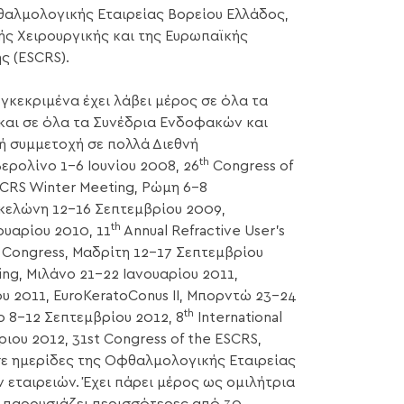
θαλμολογικής Εταιρείας Βορείου Ελλάδος,
ής Χειρουργικής και της Ευρωπαϊκής
ς (ESCRS).
γκεκριμένα έχει λάβει μέρος σε όλα τα
αι σε όλα τα Συνέδρια Ενδοφακών και
γή συμμετοχή σε πολλά Διεθνή
th
ερολίνο 1-6 Ιουνίου 2008, 26
Congress of
CRS Winter Meeting, Ρώμη 6-8
ρκελώνη 12-16 Σεπτεμβρίου 2009,
th
υαρίου 2010, 11
Annual Refractive User’s
Congress, Μαδρίτη 12-17 Σεπτεμβρίου
king, Μιλάνο 21-22 Ιανουαρίου 2011,
υ 2011, EuroKeratoConus II, Μπορντώ 23-24
th
ο 8-12 Σεπτεμβρίου 2012, 8
International
ριου 2012, 31st Congress of the ESCRS,
ε ημερίδες της Οφθαλμολογικής Εταιρείας
εταιρειών. Έχει πάρει μέρος ως ομιλήτρια