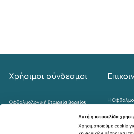
Χρήσιμοι σύνδεσμοι
Επικοι
Η Οφθαλμο
Οφθαλμολογική Εταιρεία Βορείου
Νοσηλίας "D
Ελλάδος
καθημερινά
Αυτή η ιστοσελίδα χρησι
Ελληνική Εταιρεία Ενδοφακών και
9:00 – 21:0
Χρησιμοποιούμε cookie γι
Διαθλαστικής Χειρουργικής
υποστήριξη
κοινωνικών μέσων και τη