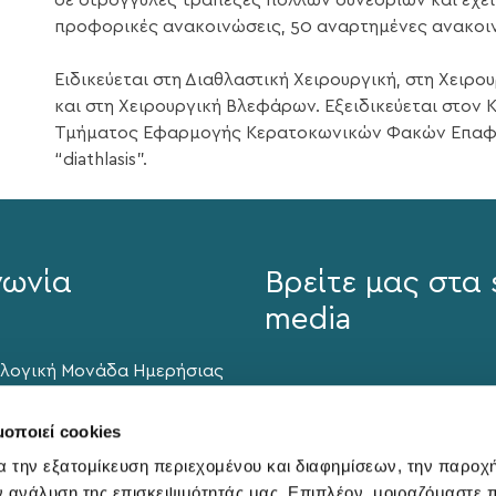
σε στρογγυλές τράπεζες πολλών συνεδρίων και έχε
προφορικές ανακοινώσεις, 50 αναρτημένες ανακοιν
Ειδικεύεται στη Διαθλαστική Χειρουργική, στη Χειρ
και στη Χειρουργική Βλεφάρων. Εξειδικεύεται στον 
Τμήματος Εφαρμογής Κερατοκωνικών Φακών Επαφή
“diathlasis”.
νωνία
Βρείτε μας στα 
media
λογική Μονάδα Ημερήσιας
iathlasis" λειτουργεί
, Δευτέρα με Παρασκευή,
μοποιεί cookies
0, με διαρκή γραμματειακή
α την εξατομίκευση περιεχομένου και διαφημίσεων, την παροχ
.
ν ανάλυση της επισκεψιμότητάς μας. Επιπλέον, μοιραζόμαστε 