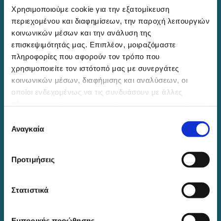
International Society of Refractive Surgery
Χρησιμοποιούμε cookie για την εξατομίκευση
European Society of Cataract and Refractive
περιεχομένου και διαφημίσεων, την παροχή λειτουργιών
κοινωνικών μέσων και την ανάλυση της
Surgery
επισκεψιμότητάς μας. Επιπλέον, μοιραζόμαστε
American Society of Cataract and Refractive
πληροφορίες που αφορούν τον τρόπο που
Surgery
χρησιμοποιείτε τον ιστότοπό μας με συνεργάτες
American Academy of Ophthalmology
κοινωνικών μέσων, διαφήμισης και αναλύσεων, οι
οποίοι ενδεχομένως να τις συνδυάσουν με άλλες
πληροφορίες που τους έχετε παραχωρήσει ή τις οποίες
έχουν συλλέξει σε σχέση με την από μέρους σας χρήση
Επικοινωνία
Επιλογή
των υπηρεσιών τους.
Αναγκαία
συγκατάθεσης
Προτιμήσεις
Η Οφθαλμολογική Μονάδα Ημερήσιας Νοσηλίας
"Diathlasis" λειτουργεί καθημερινά, Δευτέρα με
Παρασκευή, 9:00 – 21:00, με διαρκή γραμματειακή
Στατιστικά
υποστήριξη.
Εμπορικής προώθησης