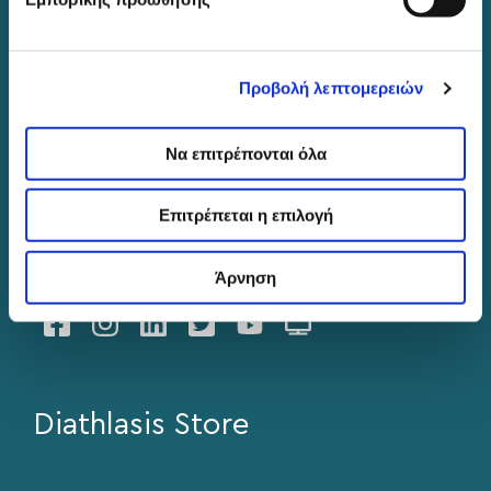
26ης Οκτωβρίου 43, Θεσσαλονίκη
+302310566423
Προβολή λεπτομερειών
+302310502901
info@eyediathlasis.gr
Να επιτρέπονται όλα
Επιτρέπεται η επιλογή
Βρείτε μας στα social media
Άρνηση
Diathlasis Store