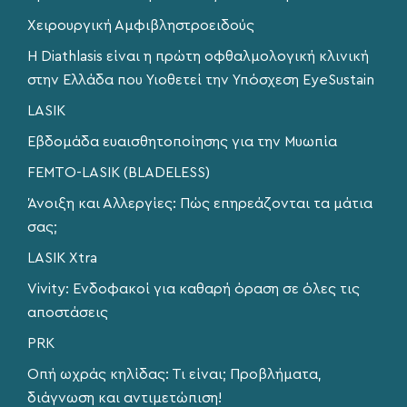
Χειρουργική Αμφιβληστροειδούς
Η Diathlasis είναι η πρώτη οφθαλμολογική κλινική
στην Ελλάδα που Υιοθετεί την Υπόσχεση EyeSustain
LASIK
Εβδομάδα ευαισθητοποίησης για την Μυωπία
FEMTO-LASIK (BLADELESS)
Άνοιξη και Αλλεργίες: Πώς επηρεάζονται τα μάτια
σας;
LASIK Xtra
Vivity: Ενδοφακοί για καθαρή όραση σε όλες τις
αποστάσεις
PRK
Οπή ωχράς κηλίδας: Τι είναι; Προβλήματα,
διάγνωση και αντιμετώπιση!