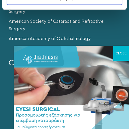
European Society of Cataract and Refractive
Surgery
American Society of Cataract and Refractive
Surgery
American Academy of Ophthalmology
Contact
26th Oktovriou St., 43 - Thessaloniki
+302310566423
+302310502901
info@eyediathlasis.gr