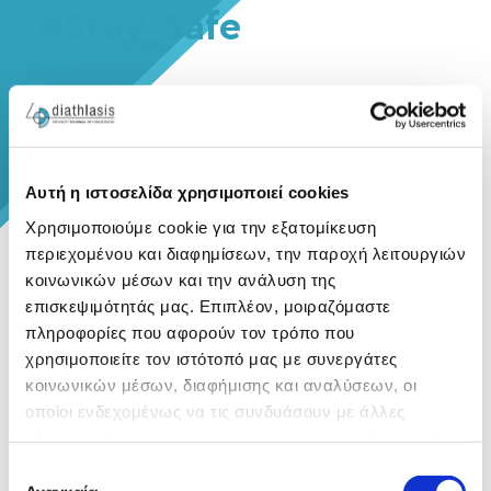
#Stay_Safe
Αυτή η ιστοσελίδα χρησιμοποιεί cookies
Χρησιμοποιούμε cookie για την εξατομίκευση
περιεχομένου και διαφημίσεων, την παροχή λειτουργιών
κοινωνικών μέσων και την ανάλυση της
επισκεψιμότητάς μας. Επιπλέον, μοιραζόμαστε
πληροφορίες που αφορούν τον τρόπο που
χρησιμοποιείτε τον ιστότοπό μας με συνεργάτες
κοινωνικών μέσων, διαφήμισης και αναλύσεων, οι
οποίοι ενδεχομένως να τις συνδυάσουν με άλλες
πληροφορίες που τους έχετε παραχωρήσει ή τις οποίες
έχουν συλλέξει σε σχέση με την από μέρους σας χρήση
Επιλογή
των υπηρεσιών τους.