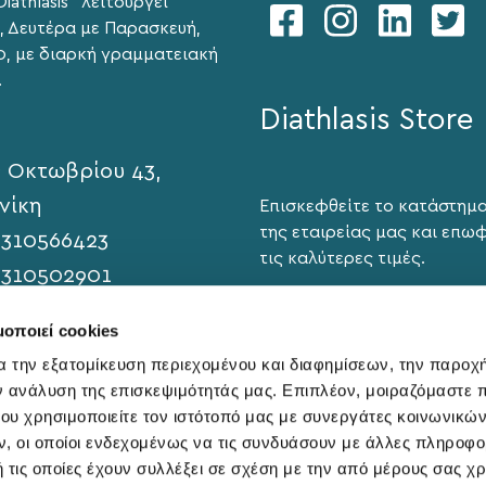
iathlasis" λειτουργεί
, Δευτέρα με Παρασκευή,
0, με διαρκή γραμματειακή
.
Diathlasis Store
 Οκτωβρίου 43,
νίκη
Επισκεφθείτε το κατάστημ
της εταιρείας μας και επω
310566423
τις καλύτερες τιμές.
2310502901
@eyediathlasis.gr
μοποιεί cookies
ΠΟΛΙΤΙΚΗ ΑΠΟΡΡΗΤΟΥ
α την εξατομίκευση περιεχομένου και διαφημίσεων, την παροχ
Ευκαρίες καριέρας
ν ανάλυση της επισκεψιμότητάς μας. Επιπλέον, μοιραζόμαστε 
ου χρησιμοποιείτε τον ιστότοπό μας με συνεργάτες κοινωνικώ
, οι οποίοι ενδεχομένως να τις συνδυάσουν με άλλες πληροφο
 τις οποίες έχουν συλλέξει σε σχέση με την από μέρους σας χ