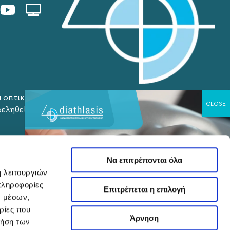
α οπτικών
φεληθείτε με
Να επιτρέπονται όλα
ή λειτουργιών
πληροφορίες
Επιτρέπεται η επιλογή
ν μέσων,
ρίες που
Άρνηση
ρήση των