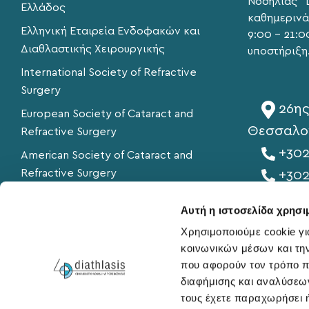
Νοσηλίας "D
Ελλάδος
καθημερινά
Ελληνική Εταιρεία Ενδοφακών και
9:00 – 21:0
Διαθλαστικής Χειρουργικής
υποστήριξη
International Society of Refractive
Surgery
26ης
European Society of Cataract and
Θεσσαλο
Refractive Surgery
+302
American Society of Cataract and
Refractive Surgery
+30
info
American Academy of Ophthalmology
Αυτή η ιστοσελίδα χρησι
Χρησιμοποιούμε cookie γι
κοινωνικών μέσων και τη
που αφορούν τον τρόπο π
διαφήμισης και αναλύσεων
τους έχετε παραχωρήσει ή