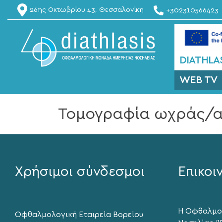
26ης Οκτωβρίου 43, Θεσσαλονίκη
+302310566423
DIATHLAS
WEB TV
Τομογραφία ωχράς/α
Χρήσιμοι σύνδεσμοι
Επικοι
Η Οφθαλμο
Οφθαλμολογική Εταιρεία Βορείου