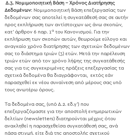
Δ.3.
Νομιμοποιητική Βάση – Χρόνος Διατήρησης
Δεδομένων
: Νομιμοποιητική Βάση επεξεργασίας των
δεδομένων σας αποτελεί η συγκατάθεσή σας σε αυτήν
προς εκπλήρωση των αντίστοιχων ως άνω σκοπών,
α
κατ’ άρθρον 6 παρ. 1
του Κανονισμού. Για την
εκπλήρωση των σκοπών αυτών, θεωρούμε εύλογο και
αναγκαίο χρόνο διατήρησης των σχετικών δεδομένων
σας το διάστημα τριών (3) ετών. Μετά την παρέλευση
τριών ετών από τον χρόνο λήψης της συγκατάθεσής
σας για τις συγκεκριμένες πράξεις επεξεργασίας τα
σχετικά δεδομένα θα διαγράφονται, εκτός εάν
παρασχεθεί εκ νέου συναίνεση από μέρους σας υπό
τους ανωτέρω όρους.
Τα δεδομένα σας, (υπό Δ.2. εδ.γ’) που
επεξεργαζόμαστε για την αποστολή ενημερωτικών
δελτίων (newsletters) διατηρούνται μέχρις ότου
ανακληθεί η παρασχεθείσα συγκατάθεσή σας, ανά
πάσα στιγμή, είτε διά της αποστολής σχετικού