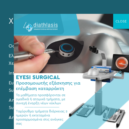
Χρήσιμοι σύνδεσμοι
Οφθαλμολογική Εταιρεία Βορείου Ελλάδος
Ελληνική Εταιρεία Ενδοφακών και Διαθλαστικής
Χειρουργικής
International Society of Refractive Surgery
European Society of Cataract and Refractive
Surgery
American Society of Cataract and Refractive
Surgery
American Academy of Ophthalmology