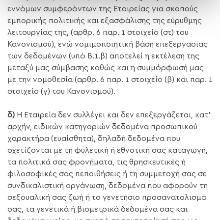
εννόμων συμφερόντων της Εταιρείας για σκοπούς
εμπορικής πολιτικής και εξασφάλισης της εύρυθμης
λειτουργίας της, (αρθρ. 6 παρ. 1 στοιχείο (στ) του
Κανονισμού), ενώ νομιμοποιητική βάση επεξεργασίας
των δεδομένων (υπό Β.1.β) αποτελεί η εκτέλεση της
μεταξύ μας σύμβασης καθώς και η συμμόρφωσή μας
με την νομοθεσία (αρθρ. 6 παρ. 1 στοιχείο (β) και παρ. 1
στοιχείο (γ) του Κανονισμού).
δ)
Η Εταιρεία δεν συλλέγει και δεν επεξεργάζεται, κατ’
αρχήν, ειδικών κατηγοριών δεδομένα προσωπικού
χαρακτήρα (ευαίσθητα), δηλαδή δεδομένα που
σχετίζονται με τη φυλετική ή εθνοτική σας καταγωγή,
τα πολιτικά σας φρονήματα, τις θρησκευτικές ή
φιλοσοφικές σας πεποιθήσεις ή τη συμμετοχή σας σε
συνδικαλιστική οργάνωση, δεδομένα που αφορούν τη
σεξουαλική σας ζωή ή το γενετήσιο προσανατολισμό
σας, τα γενετικά ή βιομετρικά δεδομένα σας και