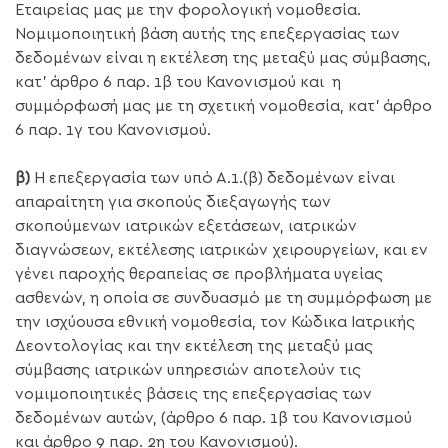
Εταιρείας μας με την φορολογική νομοθεσία.
Νομιμοποιητική βάση αυτής της επεξεργασίας των
δεδομένων είναι η εκτέλεση της μεταξύ μας σύμβασης,
κατ’ άρθρο 6 παρ. 1β του Κανονισμού και η
συμμόρφωσή μας με τη σχετική νομοθεσία, κατ’ άρθρο
6 παρ. 1γ του Κανονισμού.
β)
Η επεξεργασία των υπό Α.1.(β) δεδομένων είναι
απαραίτητη για σκοπούς διεξαγωγής των
σκοπούμενων ιατρικών εξετάσεων, ιατρικών
διαγνώσεων, εκτέλεσης ιατρικών χειρουργείων, και εν
γένει παροχής θεραπείας σε προβλήματα υγείας
ασθενών, η οποία σε συνδυασμό με τη συμμόρφωση με
την ισχύουσα εθνική νομοθεσία, τον Κώδικα Ιατρικής
Δεοντολογίας και την εκτέλεση της μεταξύ μας
σύμβασης ιατρικών υπηρεσιών αποτελούν τις
νομιμοποιητικές βάσεις της επεξεργασίας των
δεδομένων αυτών, (άρθρο 6 παρ. 1β του Κανονισμού
και άρθρο 9 παρ. 2η του Κανονισμού).