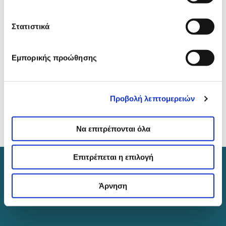
διαθλαστική χειρουργική είναι:
Στατιστικά
LASIK
Εμπορικής προώθησης
FEMTO-LASIK (BLADELESS)
LASIK Xtra
ΕΞΑΤΟΜΙΚΕΥΜΕΝΕΣ ΘΕΡΑΠΕΙΕΣ LASER
Προβολή λεπτομερειών
PRK
SMILE
Να επιτρέπονται όλα
ΦΑΚΙΚΟΙ ΦΑΚΟΙ (VISIAN ICL)
Επιτρέπεται η επιλογή
Άρνηση