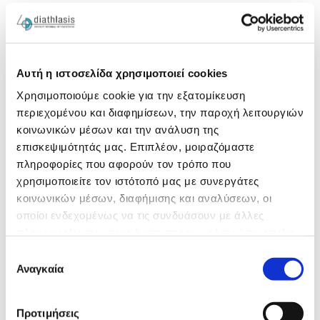
Αυτή η ιστοσελίδα χρησιμοποιεί cookies
Χρησιμοποιούμε cookie για την εξατομίκευση
περιεχομένου και διαφημίσεων, την παροχή λειτουργιών
κοινωνικών μέσων και την ανάλυση της
επισκεψιμότητάς μας. Επιπλέον, μοιραζόμαστε
πληροφορίες που αφορούν τον τρόπο που
χρησιμοποιείτε τον ιστότοπό μας με συνεργάτες
κοινωνικών μέσων, διαφήμισης και αναλύσεων, οι
οποίοι ενδεχομένως να τις συνδυάσουν με άλλες
πληροφορίες που τους έχετε παραχωρήσει ή τις οποίες
έχουν συλλέξει σε σχέση με την από μέρους σας χρήση
Επιλογή
των υπηρεσιών τους.
Αναγκαία
συγκατάθεσης
Προτιμήσεις
Οι βασικές τεχνικές που εφαρμόζονται στη