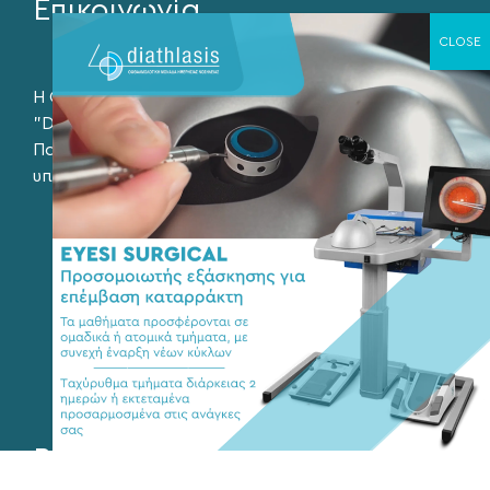
Επικοινωνία
Η Οφθαλμολογική Μονάδα Ημερήσιας Νοσηλίας
"Diathlasis" λειτουργεί καθημερινά, Δευτέρα με
Παρασκευή, 9:00 – 21:00, με διαρκή γραμματειακή
υποστήριξη.
26ης Οκτωβρίου 43, Θεσσαλονίκη
+302310566423
+302310502901
info@eyediathlasis.gr
Βρείτε μας στα social media