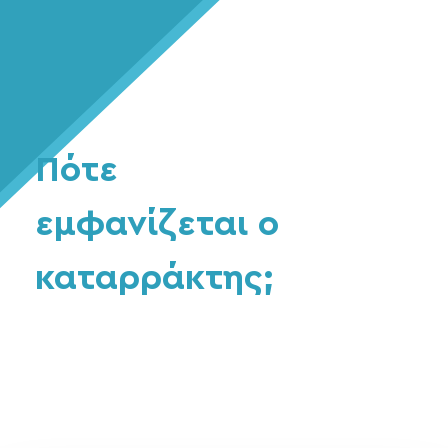
Πότε
εμφανίζεται ο
καταρράκτης;