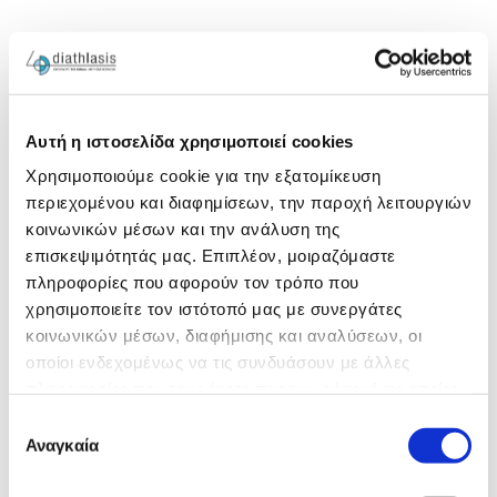
Αυτή η ιστοσελίδα χρησιμοποιεί cookies
Χρησιμοποιούμε cookie για την εξατομίκευση
περιεχομένου και διαφημίσεων, την παροχή λειτουργιών
κοινωνικών μέσων και την ανάλυση της
επισκεψιμότητάς μας. Επιπλέον, μοιραζόμαστε
πληροφορίες που αφορούν τον τρόπο που
χρησιμοποιείτε τον ιστότοπό μας με συνεργάτες
κοινωνικών μέσων, διαφήμισης και αναλύσεων, οι
οποίοι ενδεχομένως να τις συνδυάσουν με άλλες
πληροφορίες που τους έχετε παραχωρήσει ή τις οποίες
έχουν συλλέξει σε σχέση με την από μέρους σας χρήση
Επιλογή
των υπηρεσιών τους.
Αναγκαία
συγκατάθεσης