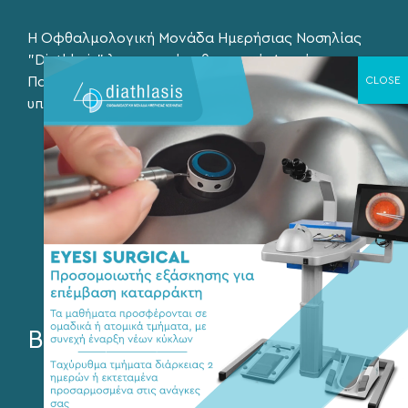
Η Οφθαλμολογική Μονάδα Ημερήσιας Νοσηλίας
"Diathlasis" λειτουργεί καθημερινά, Δευτέρα με
Παρασκευή, 9:00 – 21:00, με διαρκή γραμματειακή
υποστήριξη.
26ης Οκτωβρίου 43, Θεσσαλονίκη
+302310566423
+302310502901
info@eyediathlasis.gr
Βρείτε μας στα social media