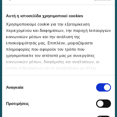
Ophthalmology Sociaty Northern Greece
Αυτή η ιστοσελίδα χρησιμοποιεί cookies
Hellenic Society of Intraocular Implant and
Χρησιμοποιούμε cookie για την εξατομίκευση
Refractive Surgery
περιεχομένου και διαφημίσεων, την παροχή λειτουργιών
κοινωνικών μέσων και την ανάλυση της
International Society of Refractive Surgery
επισκεψιμότητάς μας. Επιπλέον, μοιραζόμαστε
European Society of Cataract and Refractive
πληροφορίες που αφορούν τον τρόπο που
Surgery
χρησιμοποιείτε τον ιστότοπό μας με συνεργάτες
κοινωνικών μέσων, διαφήμισης και αναλύσεων, οι
American Society of Cataract and Refractive
οποίοι ενδεχομένως να τις συνδυάσουν με άλλες
Surgery
πληροφορίες που τους έχετε παραχωρήσει ή τις οποίες
American Academy of Ophthalmology
έχουν συλλέξει σε σχέση με την από μέρους σας χρήση
Επιλογή
των υπηρεσιών τους.
Αναγκαία
συγκατάθεσης
Contact
Προτιμήσεις