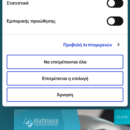
Στατιστικά
26th Oktovriou St., 43 - Thessaloniki
+302310566423
Εμπορικής προώθησης
+302310502901
info@eyediathlasis.gr
Προβολή λεπτομερειών
Find us on social media
Να επιτρέπονται όλα
Επιτρέπεται η επιλογή
Άρνηση