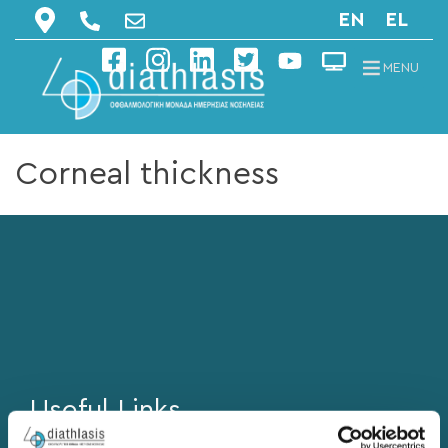
EN
EL
MENU
Corneal thickness
Useful Links